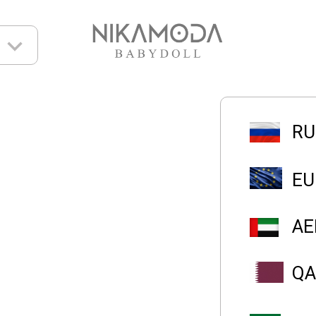
RU
EU
AE
QA